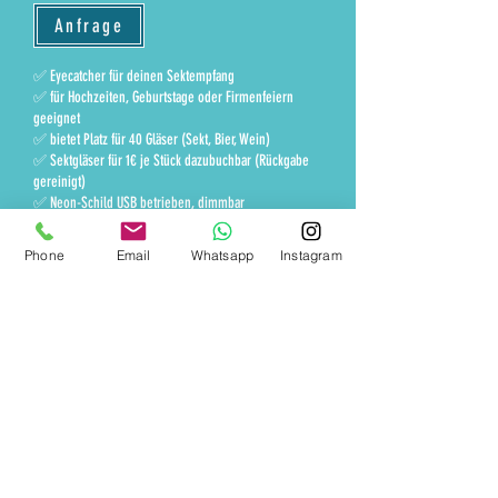
Anfrage
✅️ Eyecatcher für deinen Sektempfang
✅️ für Hochzeiten, Geburtstage oder Firmenfeiern
geeignet
✅️ bietet Platz für 40 Gläser (Sekt, Bier, Wein)
✅️ Sektgläser für 1€ je Stück dazubuchbar (Rückgabe
gereinigt)
✅️ Neon-Schild USB betrieben, dimmbar
✅️ klappbar und leicht zu transportieren
✅️ ca. 200 cm hoch, 90cm breit
Phone
Email
Whatsapp
Instagram
Preis zur Selbstabholung, Lieferung 70€ bis 20km
Entfernung, jeder weitere Kilometer 0,99€.
brtls events UG (haftungsbeschränkt) -
Kontakt
Consulting, Planung, Vermietung
Impress
um
Geschäftsführer: Sven Bartels
Datenschutz
August-Prell-Str. 38
AGB
40885 Ratingen